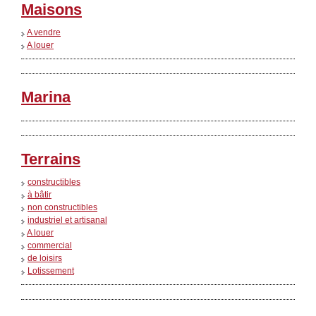
Maisons
A vendre
A louer
Marina
Terrains
constructibles
à bâtir
non constructibles
industriel et artisanal
A louer
commercial
de loisirs
Lotissement